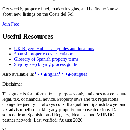
Get weekly property intel, market insights, and be first to know
about new listings on the Costa del Sol.
Join Free
Useful Resources
UK Buyers Hub — all guides and locations
Spanish property cost calculator
Glossary of Spanish property terms
Step-by-step buying process guide
Also available in:
🇬🇧
English
|
🇵🇹
Portugues
Disclaimer
This guide is for informational purposes only and does not constitute
legal, tax, or financial advice. Property laws and tax regulations
change frequently — always consult a qualified Spanish lawyer and
tax advisor before making any property purchase decisions. Data
sourced from Spanish Land Registry, Idealista, and MUNDO
partner network. Last verified:
August 2026
.
M