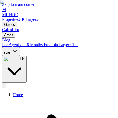
Skip to main content
M
MUNDO
Properties
UK Buyers
Guides
Calculator
Areas
Blog
For Agents — 6 Months Free
Join Buyer Club
GBP
EN
Home