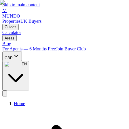
Skip to main content
M
MUNDO
Properties
UK Buyers
Guides
Calculator
Areas
Blog
For Agents — 6 Months Free
Join Buyer Club
GBP
EN
Home