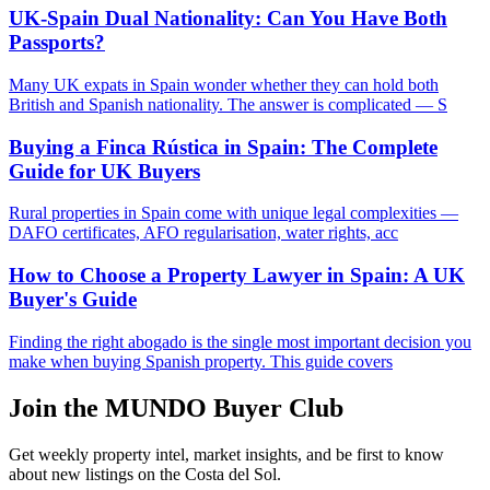
UK-Spain Dual Nationality: Can You Have Both
Passports?
Many UK expats in Spain wonder whether they can hold both
British and Spanish nationality. The answer is complicated — S
Buying a Finca Rústica in Spain: The Complete
Guide for UK Buyers
Rural properties in Spain come with unique legal complexities —
DAFO certificates, AFO regularisation, water rights, acc
How to Choose a Property Lawyer in Spain: A UK
Buyer's Guide
Finding the right abogado is the single most important decision you
make when buying Spanish property. This guide covers
Join the MUNDO Buyer Club
Get weekly property intel, market insights, and be first to know
about new listings on the Costa del Sol.