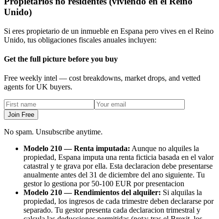
Propietarios no residentes (viviendo en el Reino
Unido)
Si eres propietario de un inmueble en Espana pero vives en el Reino
Unido, tus obligaciones fiscales anuales incluyen:
Get the full picture before you buy
Free weekly intel — cost breakdowns, market drops, and vetted
agents for UK buyers.
Join Free
No spam. Unsubscribe anytime.
Modelo 210 — Renta imputada:
Aunque no alquiles la
propiedad, Espana imputa una renta ficticia basada en el valor
catastral y te grava por ella. Esta declaracion debe presentarse
anualmente antes del 31 de diciembre del ano siguiente. Tu
gestor lo gestiona por 50-100 EUR por presentacion
Modelo 210 — Rendimientos del alquiler:
Si alquilas la
propiedad, los ingresos de cada trimestre deben declararse por
separado. Tu gestor presenta cada declaracion trimestral y
calcula las deducciones permitidas (nota: tras el Brexit, los