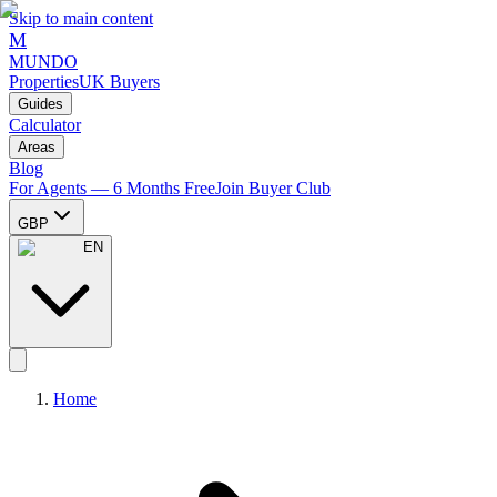
Skip to main content
M
MUNDO
Properties
UK Buyers
Guides
Calculator
Areas
Blog
For Agents — 6 Months Free
Join Buyer Club
GBP
EN
Home