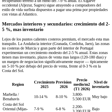
recuperando terreno a un ritmo del 7-9 % anual. El Algarve
occidental (Aljezur, Sagres) sigue atrayendo a compradores del
estilo de vida surfista dispuestos a pagar una prima por propiedades
con vistas al Atlantico.
Mercados interiores y secundarios: crecimiento del 2-
5 %, mas inventario
Lejos de los puntos calientes costeros premium, el mercado esta mas
tranquilo. La Andalucia interior (Granada, Cordoba, Jaen), las zonas
no costeras de Murcia y gran parte del interior de Portugal
experimentan un crecimiento modesto del 2-5 % anual. Estas zonas
tienen mas inventario, plazos de venta mas largos (120-180 dias) y
un margen de negociacion significativamente mayor — tipicamente
un 5-10 % por debajo del precio de venta, frente al 0-3 % en la
Costa del Sol.
Precio
Crecimiento
Prevision
Nivel de
Region
medio/m2
2025
2026
inventario
(T1 2026)
Marbella /
3.800-
10-14 %
8-10 %
Muy bajo
Benahavis
5.500 EUR
Costa del Sol
2.200-
Oriental (Mijas-
7-9 %
6-8 %
Bajo
3.200 EUR