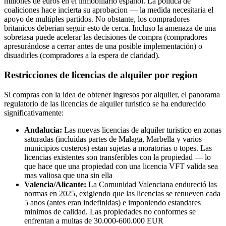
millones de euros en el inmobiliario espanol. La politica de
coaliciones hace incierta su aprobacion — la medida necesitaria el
apoyo de multiples partidos. No obstante, los compradores
britanicos deberian seguir esto de cerca. Incluso la amenaza de una
sobretasa puede acelerar las decisiones de compra (compradores
apresurándose a cerrar antes de una posible implementación) o
disuadirles (compradores a la espera de claridad).
Restricciones de licencias de alquiler por region
Si compras con la idea de obtener ingresos por alquiler, el panorama
regulatorio de las licencias de alquiler turistico se ha endurecido
significativamente:
Andalucia:
Las nuevas licencias de alquiler turistico en zonas
saturadas (incluidas partes de Malaga, Marbella y varios
municipios costeros) estan sujetas a moratorias o topes. Las
licencias existentes son transferibles con la propiedad — lo
que hace que una propiedad con una licencia VFT valida sea
mas valiosa que una sin ella
Valencia/Alicante:
La Comunidad Valenciana endureció las
normas en 2025, exigiendo que las licencias se renueven cada
5 anos (antes eran indefinidas) e imponiendo estandares
minimos de calidad. Las propiedades no conformes se
enfrentan a multas de 30.000-600.000 EUR