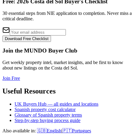
Free: 2026 Costa del Sol Buyer's Checklist
30 essential steps from NIE application to completion. Never miss a
critical deadline.
Download Free Checklist
Join the MUNDO Buyer Club
Get weekly property intel, market insights, and be first to know
about new listings on the Costa del Sol.
Join Free
Useful Resources
UK Buyers Hub — all guides and locations
Spanish property cost calculator
Glossary of Spanish property terms
Step-by-step buying process guide
Also available in:
🇬🇧
English
|
🇵🇹
Portugues