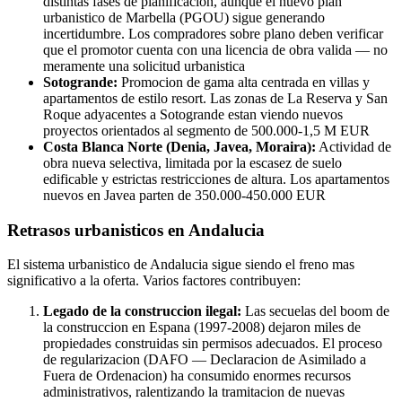
distintas fases de planificacion, aunque el nuevo plan
urbanistico de Marbella (PGOU) sigue generando
incertidumbre. Los compradores sobre plano deben verificar
que el promotor cuenta con una licencia de obra valida — no
meramente una solicitud urbanistica
Sotogrande:
Promocion de gama alta centrada en villas y
apartamentos de estilo resort. Las zonas de La Reserva y San
Roque adyacentes a Sotogrande estan viendo nuevos
proyectos orientados al segmento de 500.000-1,5 M EUR
Costa Blanca Norte (Denia, Javea, Moraira):
Actividad de
obra nueva selectiva, limitada por la escasez de suelo
edificable y estrictas restricciones de altura. Los apartamentos
nuevos en Javea parten de 350.000-450.000 EUR
Retrasos urbanisticos en Andalucia
El sistema urbanistico de Andalucia sigue siendo el freno mas
significativo a la oferta. Varios factores contribuyen:
Legado de la construccion ilegal:
Las secuelas del boom de
la construccion en Espana (1997-2008) dejaron miles de
propiedades construidas sin permisos adecuados. El proceso
de regularizacion (DAFO — Declaracion de Asimilado a
Fuera de Ordenacion) ha consumido enormes recursos
administrativos, ralentizando la tramitacion de nuevas