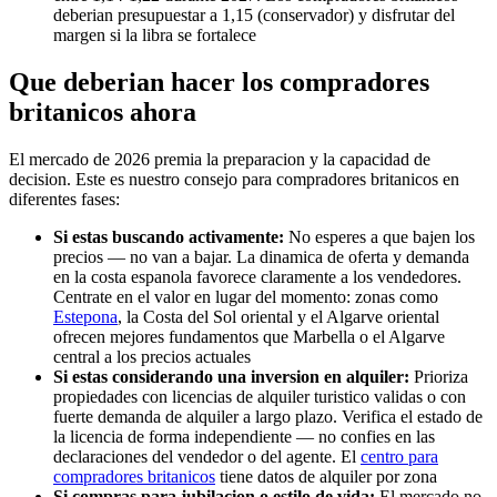
deberian presupuestar a 1,15 (conservador) y disfrutar del
margen si la libra se fortalece
Que deberian hacer los compradores
britanicos ahora
El mercado de 2026 premia la preparacion y la capacidad de
decision. Este es nuestro consejo para compradores britanicos en
diferentes fases:
Si estas buscando activamente:
No esperes a que bajen los
precios — no van a bajar. La dinamica de oferta y demanda
en la costa espanola favorece claramente a los vendedores.
Centrate en el valor en lugar del momento: zonas como
Estepona
, la Costa del Sol oriental y el Algarve oriental
ofrecen mejores fundamentos que Marbella o el Algarve
central a los precios actuales
Si estas considerando una inversion en alquiler:
Prioriza
propiedades con licencias de alquiler turistico validas o con
fuerte demanda de alquiler a largo plazo. Verifica el estado de
la licencia de forma independiente — no confies en las
declaraciones del vendedor o del agente. El
centro para
compradores britanicos
tiene datos de alquiler por zona
Si compras para jubilacion o estilo de vida:
El mercado no