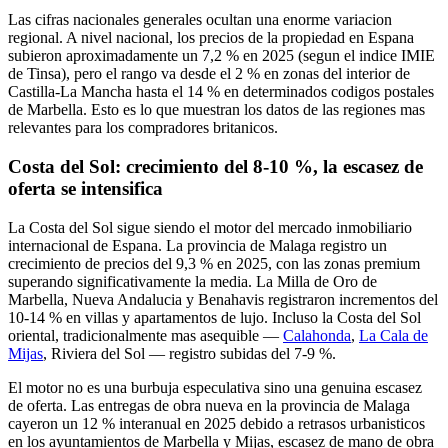
Las cifras nacionales generales ocultan una enorme variacion
regional. A nivel nacional, los precios de la propiedad en Espana
subieron aproximadamente un 7,2 % en 2025 (segun el indice IMIE
de Tinsa), pero el rango va desde el 2 % en zonas del interior de
Castilla-La Mancha hasta el 14 % en determinados codigos postales
de Marbella. Esto es lo que muestran los datos de las regiones mas
relevantes para los compradores britanicos.
Costa del Sol: crecimiento del 8-10 %, la escasez de
oferta se intensifica
La Costa del Sol sigue siendo el motor del mercado inmobiliario
internacional de Espana. La provincia de Malaga registro un
crecimiento de precios del 9,3 % en 2025, con las zonas premium
superando significativamente la media. La Milla de Oro de
Marbella, Nueva Andalucia y Benahavis registraron incrementos del
10-14 % en villas y apartamentos de lujo. Incluso la Costa del Sol
oriental, tradicionalmente mas asequible —
Calahonda
,
La Cala de
Mijas
, Riviera del Sol — registro subidas del 7-9 %.
El motor no es una burbuja especulativa sino una genuina escasez
de oferta. Las entregas de obra nueva en la provincia de Malaga
cayeron un 12 % interanual en 2025 debido a retrasos urbanisticos
en los ayuntamientos de Marbella y Mijas, escasez de mano de obra