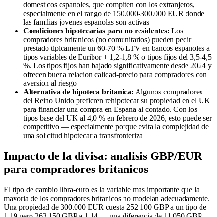
domesticos espanoles, que compiten con los extranjeros,
especialmente en el rango de 150.000-300.000 EUR donde
las familias jovenes espanolas son activas
Condiciones hipotecarias para no residentes:
Los
compradores britanicos (no comunitarios) pueden pedir
prestado tipicamente un 60-70 % LTV en bancos espanoles a
tipos variables de Euribor + 1,2-1,8 % o tipos fijos del 3,5-4,5
%. Los tipos fijos han bajado significativamente desde 2024 y
ofrecen buena relacion calidad-precio para compradores con
aversion al riesgo
Alternativa de hipoteca britanica:
Algunos compradores
del Reino Unido prefieren rehipotecar su propiedad en el UK
para financiar una compra en Espana al contado. Con los
tipos base del UK al 4,0 % en febrero de 2026, esto puede ser
competitivo — especialmente porque evita la complejidad de
una solicitud hipotecaria transfronteriza
Impacto de la divisa: analisis GBP/EUR
para compradores britanicos
El tipo de cambio libra-euro es la variable mas importante que la
mayoria de los compradores britanicos no modelan adecuadamente.
Una propiedad de 300.000 EUR cuesta 252.100 GBP a un tipo de
1,19 pero 263.150 GBP a 1,14 — una diferencia de 11.050 GBP,