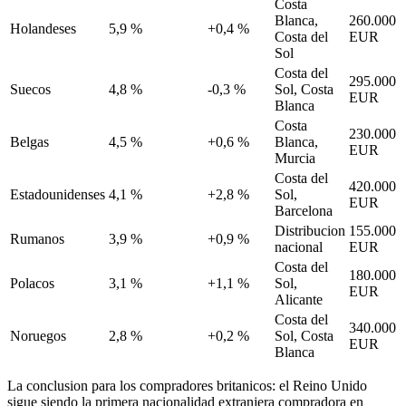
Costa
Blanca,
260.000
Holandeses
5,9 %
+0,4 %
Costa del
EUR
Sol
Costa del
295.000
Suecos
4,8 %
-0,3 %
Sol, Costa
EUR
Blanca
Costa
230.000
Belgas
4,5 %
+0,6 %
Blanca,
EUR
Murcia
Costa del
420.000
Estadounidenses
4,1 %
+2,8 %
Sol,
EUR
Barcelona
Distribucion
155.000
Rumanos
3,9 %
+0,9 %
nacional
EUR
Costa del
180.000
Polacos
3,1 %
+1,1 %
Sol,
EUR
Alicante
Costa del
340.000
Noruegos
2,8 %
+0,2 %
Sol, Costa
EUR
Blanca
La conclusion para los compradores britanicos: el Reino Unido
sigue siendo la primera nacionalidad extranjera compradora en