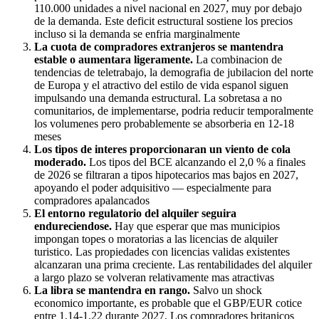
110.000 unidades a nivel nacional en 2027, muy por debajo
de la demanda. Este deficit estructural sostiene los precios
incluso si la demanda se enfria marginalmente
La cuota de compradores extranjeros se mantendra
estable o aumentara ligeramente.
La combinacion de
tendencias de teletrabajo, la demografia de jubilacion del norte
de Europa y el atractivo del estilo de vida espanol siguen
impulsando una demanda estructural. La sobretasa a no
comunitarios, de implementarse, podria reducir temporalmente
los volumenes pero probablemente se absorberia en 12-18
meses
Los tipos de interes proporcionaran un viento de cola
moderado.
Los tipos del BCE alcanzando el 2,0 % a finales
de 2026 se filtraran a tipos hipotecarios mas bajos en 2027,
apoyando el poder adquisitivo — especialmente para
compradores apalancados
El entorno regulatorio del alquiler seguira
endureciendose.
Hay que esperar que mas municipios
impongan topes o moratorias a las licencias de alquiler
turistico. Las propiedades con licencias validas existentes
alcanzaran una prima creciente. Las rentabilidades del alquiler
a largo plazo se volveran relativamente mas atractivas
La libra se mantendra en rango.
Salvo un shock
economico importante, es probable que el GBP/EUR cotice
entre 1,14-1,22 durante 2027. Los compradores britanicos