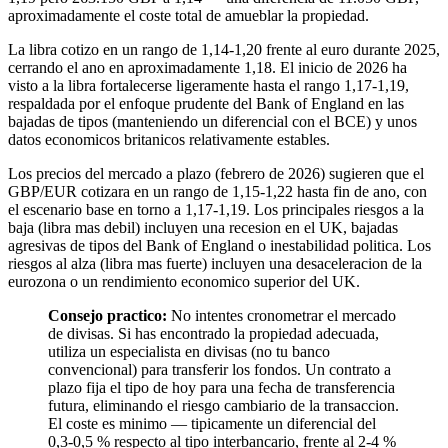
aproximadamente el coste total de amueblar la propiedad.
La libra cotizo en un rango de 1,14-1,20 frente al euro durante 2025,
cerrando el ano en aproximadamente 1,18. El inicio de 2026 ha
visto a la libra fortalecerse ligeramente hasta el rango 1,17-1,19,
respaldada por el enfoque prudente del Bank of England en las
bajadas de tipos (manteniendo un diferencial con el BCE) y unos
datos economicos britanicos relativamente estables.
Los precios del mercado a plazo (febrero de 2026) sugieren que el
GBP/EUR cotizara en un rango de 1,15-1,22 hasta fin de ano, con
el escenario base en torno a 1,17-1,19. Los principales riesgos a la
baja (libra mas debil) incluyen una recesion en el UK, bajadas
agresivas de tipos del Bank of England o inestabilidad politica. Los
riesgos al alza (libra mas fuerte) incluyen una desaceleracion de la
eurozona o un rendimiento economico superior del UK.
Consejo practico:
No intentes cronometrar el mercado
de divisas. Si has encontrado la propiedad adecuada,
utiliza un especialista en divisas (no tu banco
convencional) para transferir los fondos. Un contrato a
plazo fija el tipo de hoy para una fecha de transferencia
futura, eliminando el riesgo cambiario de la transaccion.
El coste es minimo — tipicamente un diferencial del
0,3-0,5 % respecto al tipo interbancario, frente al 2-4 %