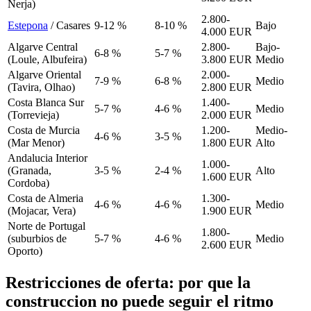
Nerja)
2.800-
Estepona
/ Casares
9-12 %
8-10 %
Bajo
4.000 EUR
Algarve Central
2.800-
Bajo-
6-8 %
5-7 %
(Loule, Albufeira)
3.800 EUR
Medio
Algarve Oriental
2.000-
7-9 %
6-8 %
Medio
(Tavira, Olhao)
2.800 EUR
Costa Blanca Sur
1.400-
5-7 %
4-6 %
Medio
(Torrevieja)
2.000 EUR
Costa de Murcia
1.200-
Medio-
4-6 %
3-5 %
(Mar Menor)
1.800 EUR
Alto
Andalucia Interior
1.000-
(Granada,
3-5 %
2-4 %
Alto
1.600 EUR
Cordoba)
Costa de Almeria
1.300-
4-6 %
4-6 %
Medio
(Mojacar, Vera)
1.900 EUR
Norte de Portugal
1.800-
(suburbios de
5-7 %
4-6 %
Medio
2.600 EUR
Oporto)
Restricciones de oferta: por que la
construccion no puede seguir el ritmo