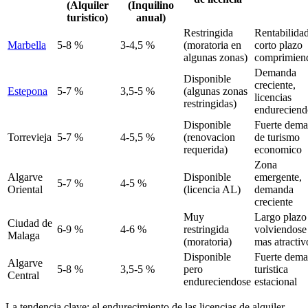
(Alquiler
(Inquilino
turistico)
anual)
Restringida
Rentabilidad
Marbella
5-8 %
3-4,5 %
(moratoria en
corto plazo
algunas zonas)
comprimien
Demanda
Disponible
creciente,
Estepona
5-7 %
3,5-5 %
(algunas zonas
licencias
restringidas)
endureciend
Disponible
Fuerte dem
Torrevieja
5-7 %
4-5,5 %
(renovacion
de turismo
requerida)
economico
Zona
Algarve
Disponible
emergente,
5-7 %
4-5 %
Oriental
(licencia AL)
demanda
creciente
Muy
Largo plazo
Ciudad de
6-9 %
4-6 %
restringida
volviendose
Malaga
(moratoria)
mas atractiv
Disponible
Fuerte dem
Algarve
5-8 %
3,5-5 %
pero
turistica
Central
endureciendose
estacional
La tendencia clave: el endurecimiento de las licencias de alquiler