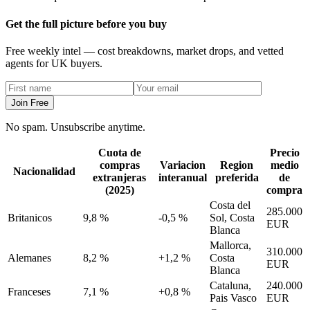
Get the full picture before you buy
Free weekly intel — cost breakdowns, market drops, and vetted
agents for UK buyers.
Join Free
No spam. Unsubscribe anytime.
Cuota de
Precio
compras
Variacion
Region
medio
Nacionalidad
extranjeras
interanual
preferida
de
(2025)
compra
Costa del
285.000
Britanicos
9,8 %
-0,5 %
Sol, Costa
EUR
Blanca
Mallorca,
310.000
Alemanes
8,2 %
+1,2 %
Costa
EUR
Blanca
Cataluna,
240.000
Franceses
7,1 %
+0,8 %
Pais Vasco
EUR