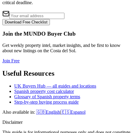
critical deadline.
Download Free Checklist
Join the MUNDO Buyer Club
Get weekly property intel, market insights, and be first to know
about new listings on the Costa del Sol.
Join Free
Useful Resources
UK Buyers Hub — all guides and locations
Spanish property cost calculator
Glossary of Spanish property terms
Step-by-step buying process guide
Also available in:
🇬🇧
English
|
🇪🇸
Espanol
Disclaimer
This guide is for informational purposes only and does not constitute