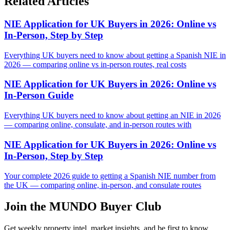
Related Articles
NIE Application for UK Buyers in 2026: Online vs
In-Person, Step by Step
Everything UK buyers need to know about getting a Spanish NIE in
2026 — comparing online vs in-person routes, real costs
NIE Application for UK Buyers in 2026: Online vs
In-Person Guide
Everything UK buyers need to know about getting an NIE in 2026
— comparing online, consulate, and in-person routes with
NIE Application for UK Buyers in 2026: Online vs
In-Person, Step by Step
Your complete 2026 guide to getting a Spanish NIE number from
the UK — comparing online, in-person, and consulate routes
Join the MUNDO Buyer Club
Get weekly property intel, market insights, and be first to know