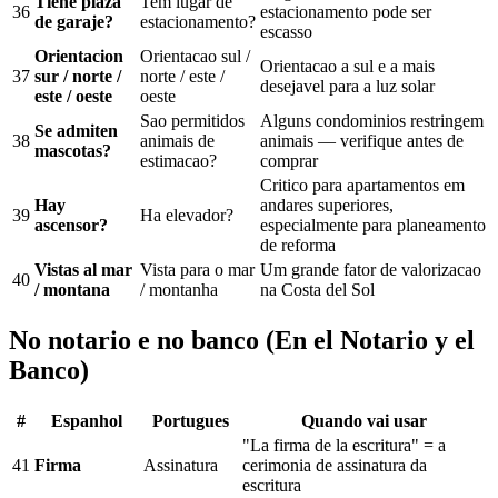
Tiene plaza
Tem lugar de
36
estacionamento pode ser
de garaje?
estacionamento?
escasso
Orientacion
Orientacao sul /
Orientacao a sul e a mais
37
sur / norte /
norte / este /
desejavel para a luz solar
este / oeste
oeste
Sao permitidos
Alguns condominios restringem
Se admiten
38
animais de
animais — verifique antes de
mascotas?
estimacao?
comprar
Critico para apartamentos em
Hay
andares superiores,
39
Ha elevador?
ascensor?
especialmente para planeamento
de reforma
Vistas al mar
Vista para o mar
Um grande fator de valorizacao
40
/ montana
/ montanha
na Costa del Sol
No notario e no banco (En el Notario y el
Banco)
#
Espanhol
Portugues
Quando vai usar
"La firma de la escritura" = a
41
Firma
Assinatura
cerimonia de assinatura da
escritura