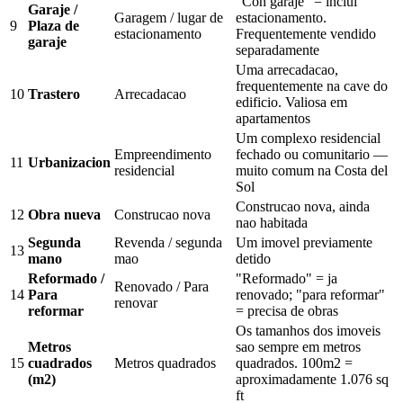
"Con garaje" = inclui
Garaje /
Garagem / lugar de
estacionamento.
9
Plaza de
estacionamento
Frequentemente vendido
garaje
separadamente
Uma arrecadacao,
frequentemente na cave do
10
Trastero
Arrecadacao
edificio. Valiosa em
apartamentos
Um complexo residencial
Empreendimento
fechado ou comunitario —
11
Urbanizacion
residencial
muito comum na Costa del
Sol
Construcao nova, ainda
12
Obra nueva
Construcao nova
nao habitada
Segunda
Revenda / segunda
Um imovel previamente
13
mano
mao
detido
Reformado /
"Reformado" = ja
Renovado / Para
14
Para
renovado; "para reformar"
renovar
reformar
= precisa de obras
Os tamanhos dos imoveis
Metros
sao sempre em metros
15
cuadrados
Metros quadrados
quadrados. 100m2 =
(m2)
aproximadamente 1.076 sq
ft