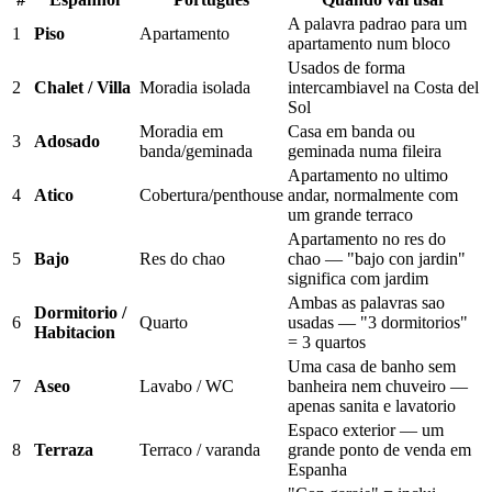
A palavra padrao para um
1
Piso
Apartamento
apartamento num bloco
Usados de forma
2
Chalet / Villa
Moradia isolada
intercambiavel na Costa del
Sol
Moradia em
Casa em banda ou
3
Adosado
banda/geminada
geminada numa fileira
Apartamento no ultimo
4
Atico
Cobertura/penthouse
andar, normalmente com
um grande terraco
Apartamento no res do
5
Bajo
Res do chao
chao — "bajo con jardin"
significa com jardim
Ambas as palavras sao
Dormitorio /
6
Quarto
usadas — "3 dormitorios"
Habitacion
= 3 quartos
Uma casa de banho sem
7
Aseo
Lavabo / WC
banheira nem chuveiro —
apenas sanita e lavatorio
Espaco exterior — um
8
Terraza
Terraco / varanda
grande ponto de venda em
Espanha