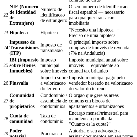
NIE (Numero
O seu numero de identificacao
Numero de
de Identidad
fiscal espanhol — necessario
22
identificacao
de
para qualquer transacao
de estrangeiro
Extranjero)
imobiliaria
"Necesito una hipoteca" =
23
Hipoteca
Hipoteca
Preciso de uma hipoteca
Impuesto de
O principal imposto sobre
Imposto de
24
Transmisiones
compras de imoveis de revenda
transmissao
(ITP)
(7% na Andaluzia)
IBI (Impuesto
Imposto
Imposto municipal anual sobre
25
sobre Bienes
municipal
imoveis — equivalente ao
Inmuebles)
sobre imoveis
council tax britanico
Imposto sobre
Imposto municipal pago pelo
26
Plusvalia
a valorizacao
vendedor baseado na valorizacao
do terreno
do valor do terreno
Comunidad
Condominio /
O orgao que gere as areas
27
de
assembleia de
comuns em blocos de
propietarios
condominios
apartamentos e urbanizacoes
Encargo mensal/trimestral para
Cuota de
Taxa de
28
manutencao partilhada —
comunidad
condominio
"Cuanto es la cuota?"
Poder
Autoriza o seu advogado a
29
Procuracao
notarial
assinar documentos em seu nome