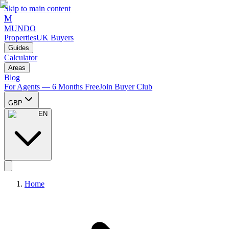
Skip to main content
M
MUNDO
Properties
UK Buyers
Guides
Calculator
Areas
Blog
For Agents — 6 Months Free
Join Buyer Club
GBP
EN
Home