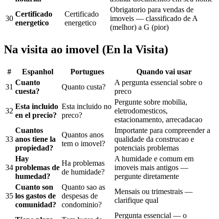
Obrigatorio para vendas de
Certificado
Certificado
30
imoveis — classificado de A
energetico
energetico
(melhor) a G (pior)
Na visita ao imovel (En la Visita)
#
Espanhol
Portugues
Quando vai usar
Cuanto
A pergunta essencial sobre o
31
Quanto custa?
cuesta?
preco
Pergunte sobre mobilia,
Esta incluido
Esta incluido no
32
eletrodomesticos,
en el precio?
preco?
estacionamento, arrecadacao
Cuantos
Importante para compreender a
Quantos anos
33
anos tiene la
qualidade da construcao e
tem o imovel?
propiedad?
potenciais problemas
Hay
A humidade e comum em
Ha problemas
34
problemas de
imoveis mais antigos —
de humidade?
humedad?
pergunte diretamente
Cuanto son
Quanto sao as
Mensais ou trimestrais —
35
los gastos de
despesas de
clarifique qual
comunidad?
condominio?
Pergunta essencial — o