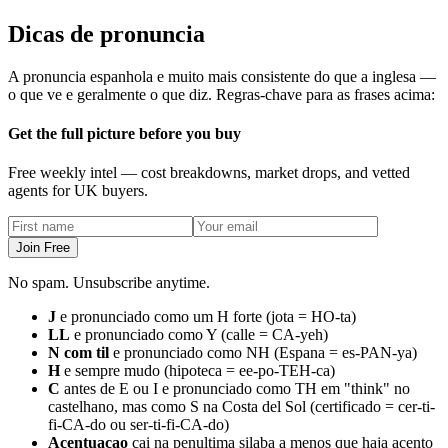
Dicas de pronuncia
A pronuncia espanhola e muito mais consistente do que a inglesa —
o que ve e geralmente o que diz. Regras-chave para as frases acima:
Get the full picture before you buy
Free weekly intel — cost breakdowns, market drops, and vetted
agents for UK buyers.
Join Free
No spam. Unsubscribe anytime.
J
e pronunciado como um H forte (jota = HO-ta)
LL
e pronunciado como Y (calle = CA-yeh)
N com til
e pronunciado como NH (Espana = es-PAN-ya)
H
e sempre mudo (hipoteca = ee-po-TEH-ca)
C
antes de E ou I e pronunciado como TH em "think" no
castelhano, mas como S na Costa del Sol (certificado = cer-ti-
fi-CA-do ou ser-ti-fi-CA-do)
Acentuacao
cai na penultima silaba a menos que haja acento