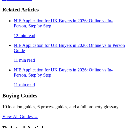
Related Articles
NIE Application for UK Buyers in 2026: Online vs In-
Person, Step by Step
12
min read
NIE Application for UK Buyers in 2026: Online vs In-Person
Guide
11
min read
NIE Application for UK Buyers in 2026: Online vs In-
Person, Step by Step
11
min read
Buying Guides
10 location guides, 6 process guides, and a full property glossary.
View All Guides
→