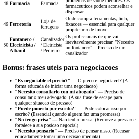
problemas de saude menores. Os
48
Farmacia
Farmacia
farmaceuticos podem aconselhar e
dispensar
Onde compra ferramentas, tinta,
Loja de
49
Ferreteria
fixacoes — essencial para qualquer
ferragens
proprietario de imovel
Os profissionais de que vai
Fontanero /
Canalizador
inevitavelmente precisar. "Necesito
50
Electricista /
/ Eletricista
un fontanero" = Preciso de um
Albanil
/ Pedreiro
canalizador
Bonus: frases uteis para negociacoes
"Es negociable el precio?"
— O preco e negociavel? (A
forma educada de iniciar uma negociacao)
"Necesito consultarlo con mi abogado"
— Preciso de
consultar o meu advogado. (A sua frase de escape para
qualquer situacao de pressao)
"Puede ponerlo por escrito?"
— Pode colocar isso por
escrito? (Essencial quando alguem faz uma promessa)
"No tengo prisa"
— Nao tenho pressa. (Remove a pressao e
fortalece a sua posicao negocial)
"Necesito pensarlo"
— Preciso de pensar nisso. (Recusar
educadamente tomar uma decisao imediata)