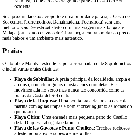
Manilva, o que e o caso de grande parte da Costa del Sol
ocidental
Se a proximidade ao aeroporto e uma prioridade para si, a Costa del
Sol central (Torremolinos, Benalmadena, Fuengirola) sera uma
melhor opcao. Se esta satisfeito com uma viagem mais longa ate
Malaga (ou usando os voos de Gibraltar), a contrapartida sao precos
mais baixos e um ambiente mais autentico.
Praias
O litoral de Manilva estende-se por aproximadamente 8 quilometros
e inclui varias praias distintas:
Playa de Sabinillas:
A praia principal da localidade, ampla e
arenosa, com chiringuitos e instalacoes completas. Fica
movimentada no verao mas nunca tao concorrida como as
praias da Costa del Sol central
Playa de la Duquesa:
Uma bonita praia de areia a oeste da
marina com aguas limpas e bom snorkeling junto as rochas do
quebra-mar
Playa Chica:
Uma enseada mais pequena perto do Castillo
de la Duquesa, abrigada e familiar
Playa de las Gaviotas e Punta Chullera:
Trechos rochosos
a leste, populares para pesca e mergulho