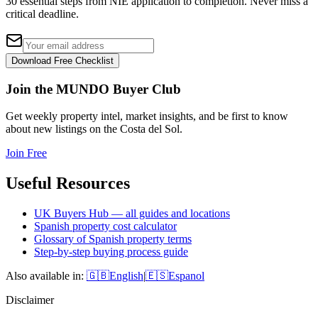
30 essential steps from NIE application to completion. Never miss a
critical deadline.
Download Free Checklist
Join the MUNDO Buyer Club
Get weekly property intel, market insights, and be first to know
about new listings on the Costa del Sol.
Join Free
Useful Resources
UK Buyers Hub — all guides and locations
Spanish property cost calculator
Glossary of Spanish property terms
Step-by-step buying process guide
Also available in:
🇬🇧
English
|
🇪🇸
Espanol
Disclaimer