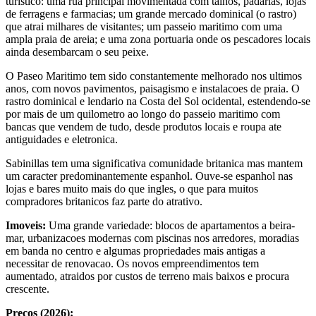
turistico: uma rua principal movimentada com talhos, padarias, lojas
de ferragens e farmacias; um grande mercado dominical (o rastro)
que atrai milhares de visitantes; um passeio maritimo com uma
ampla praia de areia; e uma zona portuaria onde os pescadores locais
ainda desembarcam o seu peixe.
O Paseo Maritimo tem sido constantemente melhorado nos ultimos
anos, com novos pavimentos, paisagismo e instalacoes de praia. O
rastro dominical e lendario na Costa del Sol ocidental, estendendo-se
por mais de um quilometro ao longo do passeio maritimo com
bancas que vendem de tudo, desde produtos locais e roupa ate
antiguidades e eletronica.
Sabinillas tem uma significativa comunidade britanica mas mantem
um caracter predominantemente espanhol. Ouve-se espanhol nas
lojas e bares muito mais do que ingles, o que para muitos
compradores britanicos faz parte do atrativo.
Imoveis:
Uma grande variedade: blocos de apartamentos a beira-
mar, urbanizacoes modernas com piscinas nos arredores, moradias
em banda no centro e algumas propriedades mais antigas a
necessitar de renovacao. Os novos empreendimentos tem
aumentado, atraidos por custos de terreno mais baixos e procura
crescente.
Precos (2026):