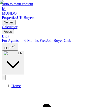
Skip to main content
M
MUNDO
Properties
UK Buyers
Guides
Calculator
Areas
Blog
For Agents — 6 Months Free
Join Buyer Club
GBP
EN
Home