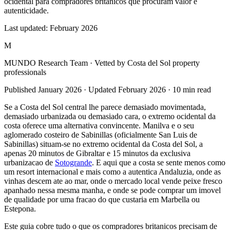
ocidental para compradores britanicos que procuram valor e
autenticidade.
Last updated:
February 2026
M
MUNDO Research Team
· Vetted by Costa del Sol property
professionals
Published
January 2026
· Updated
February 2026
·
10
min read
Se a Costa del Sol central lhe parece demasiado movimentada,
demasiado urbanizada ou demasiado cara, o extremo ocidental da
costa oferece uma alternativa convincente. Manilva e o seu
aglomerado costeiro de Sabinillas (oficialmente San Luis de
Sabinillas) situam-se no extremo ocidental da Costa del Sol, a
apenas 20 minutos de Gibraltar e 15 minutos da exclusiva
urbanizacao de
Sotogrande
. E aqui que a costa se sente menos como
um resort internacional e mais como a autentica Andaluzia, onde as
vinhas descem ate ao mar, onde o mercado local vende peixe fresco
apanhado nessa mesma manha, e onde se pode comprar um imovel
de qualidade por uma fracao do que custaria em Marbella ou
Estepona.
Este guia cobre tudo o que os compradores britanicos precisam de