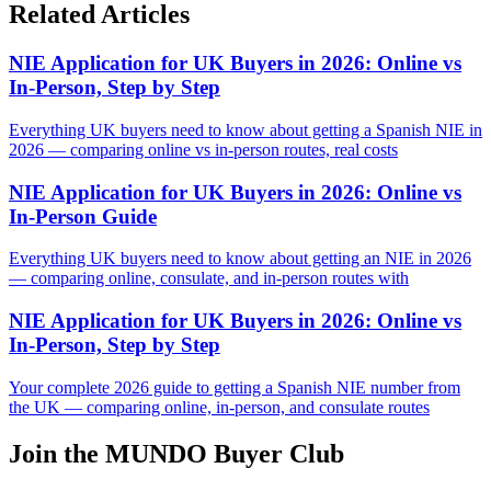
Related Articles
NIE Application for UK Buyers in 2026: Online vs
In-Person, Step by Step
Everything UK buyers need to know about getting a Spanish NIE in
2026 — comparing online vs in-person routes, real costs
NIE Application for UK Buyers in 2026: Online vs
In-Person Guide
Everything UK buyers need to know about getting an NIE in 2026
— comparing online, consulate, and in-person routes with
NIE Application for UK Buyers in 2026: Online vs
In-Person, Step by Step
Your complete 2026 guide to getting a Spanish NIE number from
the UK — comparing online, in-person, and consulate routes
Join the MUNDO Buyer Club