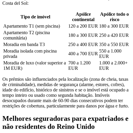
Costa del Sol:
Apólice
Apólice todo o
Tipo de imóvel
continental
risco
Apartamento T1 (sem piscina)
120 a 200 EUR
180 a 300 EUR
Apartamento T2 (piscina
180 a 300 EUR
250 a 420 EUR
comunitária)
Moradia em banda T3
250 a 400 EUR
350 a 550 EUR
Moradia isolada com piscina
550 a 1.000
400 a 700 EUR
privada
EUR
Moradia de luxo (valor superior a
700 a 1.200
1.000 a 2.000+
1M EUR)
EUR
EUR
Os prémios são influenciados pela localização (zona de cheia, taxas
de criminalidade), medidas de segurança (alarme, estores, cofres),
idade do edifício, histórico de sinistros e se o imóvel está ocupado a
tempo inteiro ou usado como segunda habitação. Imóveis
desocupados durante mais de 60-90 dias consecutivos podem ter
restrições de cobertura, particularmente para danos por água e furto.
Melhores seguradoras para expatriados e
não residentes do Reino Unido