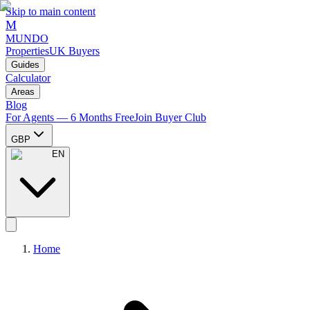
Skip to main content
M
MUNDO
Properties
UK Buyers
Guides
Calculator
Areas
Blog
For Agents — 6 Months Free
Join Buyer Club
GBP
EN
Home