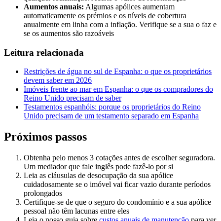
Aumentos anuais:
Algumas apólices aumentam
automaticamente os prémios e os níveis de cobertura
anualmente em linha com a inflação. Verifique se a sua o faz e
se os aumentos são razoáveis
Leitura relacionada
Restrições de água no sul de Espanha: o que os proprietários
devem saber em 2026
Imóveis frente ao mar em Espanha: o que os compradores do
Reino Unido precisam de saber
Testamentos espanhóis: porque os proprietários do Reino
Unido precisam de um testamento separado em Espanha
Próximos passos
Obtenha pelo menos 3 cotações antes de escolher seguradora.
Um mediador que fale inglês pode fazê-lo por si
Leia as cláusulas de desocupação da sua apólice
cuidadosamente se o imóvel vai ficar vazio durante períodos
prolongados
Certifique-se de que o seguro do condomínio e a sua apólice
pessoal não têm lacunas entre eles
Leia o nosso guia sobre
custos anuais de manutenção
para ver