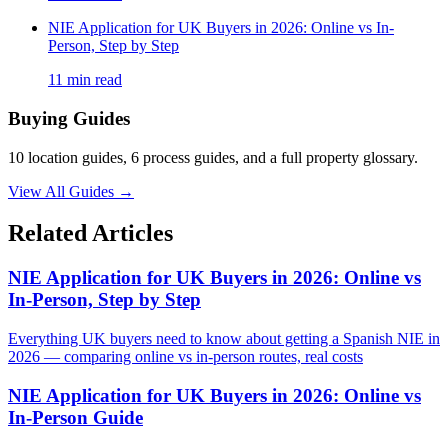
NIE Application for UK Buyers in 2026: Online vs In-
Person, Step by Step
11
min read
Buying Guides
10 location guides, 6 process guides, and a full property glossary.
View All Guides
→
Related Articles
NIE Application for UK Buyers in 2026: Online vs
In-Person, Step by Step
Everything UK buyers need to know about getting a Spanish NIE in
2026 — comparing online vs in-person routes, real costs
NIE Application for UK Buyers in 2026: Online vs
In-Person Guide